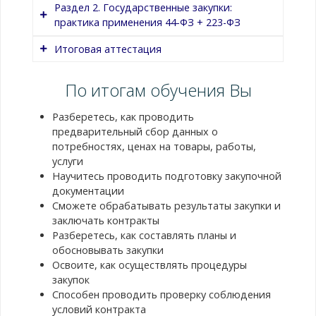
Раздел 2. Государственные закупки:
практика применения 44-ФЗ + 223-ФЗ
1.1. Новеллы законодательства о
закупках
Итоговая аттестация
2.1. Организационно-управленческая
1.2. Основы контрактной службы
модель материально-технического
По итогам обучения Вы
Содержание темы
обеспечения образовательной
1.3. Основные направления
деятельности
цифровизации закупочной
Разберетесь, как проводить
Выполнение индивидуальных тестовых
деятельности
предварительный сбор данных о
заданий.
2.2. Правила описания объекта закупки в
потребностях, ценах на товары, работы,
рамках подготовки технического
1.4. Нормативный портфель заказчика
услуги
задания. Административная
Научитесь проводить подготовку закупочной
ответственность
1.5. Электронная приемка: новый
документации
алгоритм приемки товаров, работ, услуг
Сможете обрабатывать результаты закупки и
2.3. Правила применения каталога ТРУ
заключать контракты
1.6. Национальный режим в закупках
Разберетесь, как составлять планы и
2.4. Правила нормирования закупок
товаров, работ, услуг
обосновывать закупки
Освоите, как осуществлять процедуры
2.5. Работа над ошибками заказчика.
1.7. Методы повышения эффективности
закупок
Виды ответственности заказчика
процесса закупок образовательной
Способен проводить проверку соблюдения
организации
условий контракта