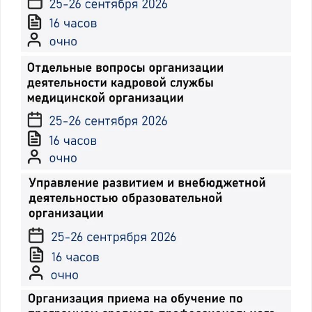
Бельевой режим в
отделении
медицинской
организации.
Оборот комплектов
чистого нательного и
постельного, белья,
одежды и oбуви
Перечень
рекомендуемых
практических занятий
к теме:
Санитарная обработка
и гигиенический уход
за пациентом с
использованием
средств и предметов
ухода. Алгоритм и
порядок смены
нательного и