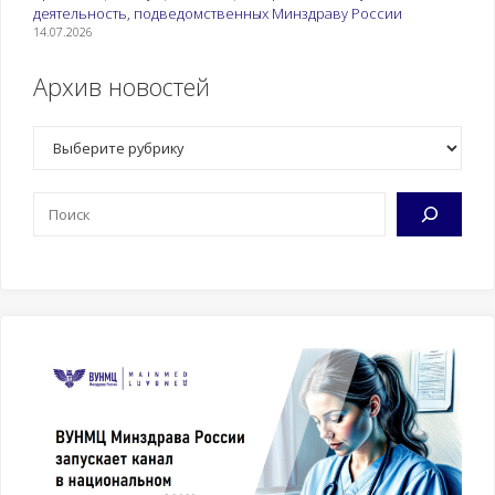
недостаточностью
деятельность, подведомственных Минздраву России
самостоятельного
14.07.2026
ухода. Выявление
продуктов с истекшим
Архив новостей
сроком годности,
признаками порчи и
Рубрики
загрязнениями.
Поиск
Наблюдение за
Определение основных
функциональным
показателей
состоянием
функционального
пациента
состояния пациента.
Правила
информирования об
изменениях в
состоянии пациента.
Антропометрические
показатели.
Перечень
рекомендуемых