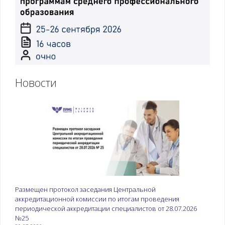
постельного белья
пациенту с
недостаточностью
самостоятельного
ухода. Смена
вательного и
постельного белья
различными
Новости
способами.
Использование и
хранение предметов
ухода за пациентом
Оказание пособия
Методы и приемы
пациенту с
оказания пособия
недостаточностью
пациенту при
самоухода при
физиологических
физиологических
отправлениях с
Размещен протокол заседания Центральной
отправлениях
недостаточностью
аккредитационной комиссии по итогам проведения
самостоятельного
периодической аккредитации специалистов от 28.07.2026
№25
ухода