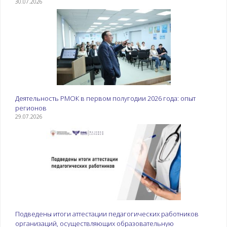
30.07.2026
Перечень
рекомендуемых
практических занятий
к теме:
Оказание помощи
пациенту при
физиологических
отправлениях
Деятельность РМОК в первом полугодии 2026 года: опыт
регионов
Питание
Санитарно-
29.07.2026
пациентов
эпидемические
требования к
организации питания
пациентов.
Перечень
рекомендуемых
практических занятий
к теме:
Подведены итоги аттестации педагогических работников
Кормление пациента с
организаций, осуществляющих образовательную