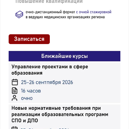
самостоятельного
ухода
использованием
здоровьесберегающих
технологий,
эргономичных методов
и приемов. Средства и
способы
транспортировки и
сопровождения
пациента
Санитарная
Виды и способы
обработка и
санитарной обработки
гигиенический
и гигиенического
уход за
ухода за
тяжелобольным
тяжелобольным
пациентом
пациентом. Санитарно-
эпидемиологические
требования к личной
гигиене пациента.