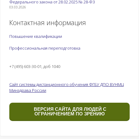
Федерального закона от 28.02.2025 № 28-ФЗ
медицинской
03.03.2026
организации.
Оборудование и
Контактная информация
контейнеры для
транспортировки
биологического
Повышение квалификации
материала,
Профессиональная переподготовка
медицинских отходов
различных классов
опасности
+7 (495) 603-30-01, доб 1040
Перечень
рекомендуемых
Сайт системы дистанционного обучения ФГБУ ДПО ВУНМЦ
практических занятий
Минздрава России
к теме:
Доставка медицинской
документации,
ВЕРСИЯ САЙТА ДЛЯ ЛЮДЕЙ С
биологического
ОГРАНИЧЕНИЕМ ПО ЗРЕНИЮ
материала,
медицинских отходов
к месту назначения