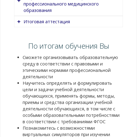
профессионального медицинского
образования
1.1. Виды
Содержание
учебной
лекции
Итоговая аттестация
деятельности
Виды учебной
Название
Содержание темы
обучающихся,
деятельности
темы
современные
обучающихся
Содержание темы
По итогам обучения Вы
педагогические
(познавательная,
2.1.
Содержание
технологии
практическая,
Выполнение индивидуальных тестовых
Симуляционные
лекции
рефлексивная).
Сможете организовывать образовательную
заданий.
технологии в
Понятие
Влияние видов
среду в соответствии с правовыми и
изучении
симуляционных
учебной
этическими нормами профессиональной
клинических
технологий.
деятельности на
деятельности
дисциплин
Преимущества
развитие
Научитесь определять и формулировать
симуляционного
обучающихся.
цели и задачи учебной деятельности
обучения. Виды
Современные
обучающихся, применять формы, методы,
симуляционного
педагогические
приемы и средства организации учебной
оборудования.
технологии
деятельности обучающихся, в том числе с
Возможности
(проектная
особыми образовательными потребностями
использования
технология,
в соответствии с требованиями ФГОС
симуляционного
технология
Познакомитесь с возможностями
оборудования в
проблемного
виртуальных симуляторов при изучении