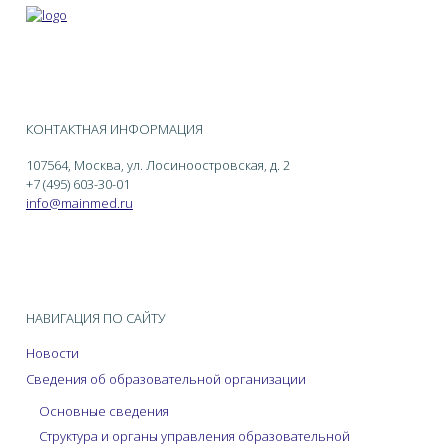
лиц с ОВЗ и
инвалидностью.
Содержание
практического
занятия
Разработка
КОНТАКТНАЯ ИНФОРМАЦИЯ
элементов
адаптированной
107564, Москва, ул. Лосиноостровская, д. 2
рабочей
+7 (495) 603-30-01
программы
info@mainmed.ru
дисциплины для
лиц с ОВЗ и
инвалидностью (по
нозологиям).
НАВИГАЦИЯ ПО САЙТУ
Новости
Сведения об образовательной организации
Основные сведения
Структура и органы управления образовательной