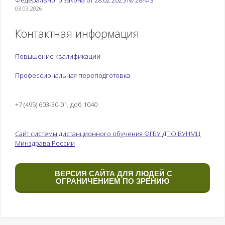
Федерального закона от 28.02.2025 № 28-ФЗ
сестринского ухода
функций организма
03.03.2026
и наблюдения за
человека
пациентами при
(кровообращения
Контактная информация
заболеваниях и (или)
и/или дыхания).
состояниях,
Протокол базовой
Повышение квалификации
осуществление
сердечно-легочной
профессионального
реанимации
Профессиональная переподготовка
ухода за
Содержание
пациентами.
практического
5. Осуществление
занятия
+7 (495) 603-30-01, доб 1040
лечебно-
Выполнение
диагностической
современного
деятельности.
Сайт системы дистанционного обучения ФГБУ ДПО ВУНМЦ
международного
Минздрава России
6. Осуществление
протокола
медицинской
проведения
реабилитации и
сердечно-легочной
ВЕРСИЯ САЙТА ДЛЯ ЛЮДЕЙ С
абилитации.
реанимации.
ОГРАНИЧЕНИЕМ ПО ЗРЕНИЮ
7. Оказание
Осуществление
медицинской
контроля
помощи в период
эффективности
беременности,
проводимых