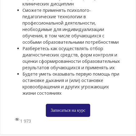
учебном процессе
обучения,
клинических дисциплин
при изучении
разноуровневое
Сможете применять психолого-
клинических
обучение,
педагогические технологии в
дисциплин по
исследовательские
профессиональной деятельности,
специальности
технологии,
необходимые для индивидуализации
«Сестринское дело»
информационно-
обучения, в том числе обучающихся с
Содержание
коммуникационные,
особыми образовательными потребностями
практического
технология
Разберетесь как осуществлять отбор
занятия
развивающего
диагностических средств, форм контроля и
Мастер-класс по
обучения, кейс-
оценки сформированности образовательных
использованию
технология и др):
результатов обучающихся и применять их
симуляционных
общая
Будете уметь оказывать первую помощь при
технологий в
характеристика,
остановке дыхания и (или) остановке
изучении
особенности
кровообращения и других угрожающих
клинических
применения при
жизни состояниях
дисциплин по
обучении
специальности
клиническим
«Сестринское дело»,
Записаться на курс
дисциплинам.
«Лечебное дело»,
Технолог
1 973
«Акушерское дело».
Особенности
использования