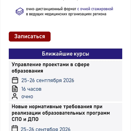
2.6.2. Характеристика современных
компонентов и препаратов крови
2.7. Участие медицинской сестры в
проведении гемотрансфузии
2.7.1. Современные методы
гемотрансфузии
2.7.2. Гемотрансфузионные реакции и
осложнения, участие медицинской
сестры в профилактике и лечении
2.7.3. Деятельность медицинской сестры
по профилактике технологических
осложнений
2.7.4. Участие медицинской сестры в
проведении аутогемотрансфузионной
терапии