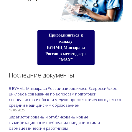
Присоединиться к
каналу
ВУНМЦ Минздрава
России в мессенджере
"МАХ"
Последние документы
В ВУНМЦ Минздрава России завершилось Всероссийское
цикловое совещание по вопросам подготовки
специалистов в области медико-профилактического дела со
средним медицинским образованием
18.06.2026
Зарегистрированы и опубликованы новые
квалификационные требования к медицинским и
фармацевтическим работникам