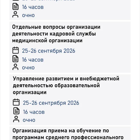
2.8. Участие медицинской сестры в
проведении инфузионной терапии
2.8.1. Технологии введения
инфузионных сред
2.8.2. Современная классификация и
характеристика крове- и
плазмозаменителей, средств для
инфузионной терапии
2.8.3. Деятельность медицинской сестры
по профилактике осложнений
инфузионной терапии
2.9. Особенности подготовки пациента,
донорской крови и ее компонентов к
трансфузии. Контроль состояния
пациента во время и после трансфузии
(переливания)
2.10. Промежуточная аттестация по