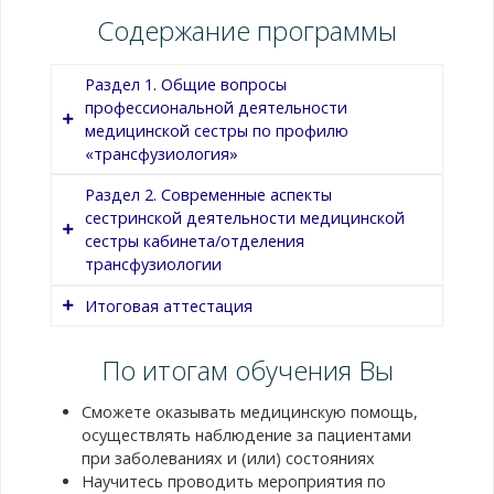
Содержание программы
Раздел 1. Общие вопросы
профессиональной деятельности
медицинской сестры по профилю
«трансфузиология»
Раздел 2. Современные аспекты
сестринской деятельности медицинской
1.1. Нормативное правовое
сестры кабинета/отделения
регулирование вопросов оказания
трансфузиологии
медицинской помощи в рамках
профессиональной деятельности
Итоговая аттестация
медицинской сестры кабинета/
2.1. Организация работы медицинской
отделения трансфузиологии
сестры кабинета/отделения
По итогам обучения Вы
Содержание темы
трансфузиологии и находящегося в
1.2. Права и обязанности медицинской
распоряжении младшего медицинского
сестры кабинета/отделения
Сможете оказывать медицинскую помощь,
Выполнение индивидуальных тестовых
персонала в медицинских
трансфузиологии
осуществлять наблюдение за пациентами
заданий.
организациях, донорство
при заболеваниях и (или) состояниях
1.3. Основы профилактики
Научитесь проводить мероприятия по