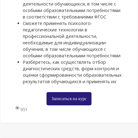
Групповые проекты и совместные
деятельности обучающихся, в том числе с
исследования в контексте
особыми образовательными потребностями
визуализации. Методы оценки
в соответствии с требованиями ФГОС
эффективности визуализации.
Сможете применять психолого-
Критерии оценки понимания и усвоения
педагогические технологии в
материала. Анкеты и опросы для
профессиональной деятельности,
студентов. Возможности интеграции
необходимые для индивидуализации
методов визуализации в учебные планы.
обучения, в том числе обучающихся с
Рекомендации для преподавателей по
особыми образовательными потребностями
внедрению визуальных технологий при
Разберетесь, как осуществлять отбор
изучении разделов анатомии человека:
диагностических средств, форм контроля и
опорно-двигательный аппарат,
оценки сформированности образовательных
мышечная система (визуализация
результатов обучающихся и применять их
работы мышц, суставов, связок при
движении), дыхательная система, в том
Записаться на курс
числе наиболее распространенные
патологии дыхательной системы,
951
пищеварительная система,
мочеполовая система, эндокринная
система, нервная система, сердечно-
сосудистая система, органы чувств.