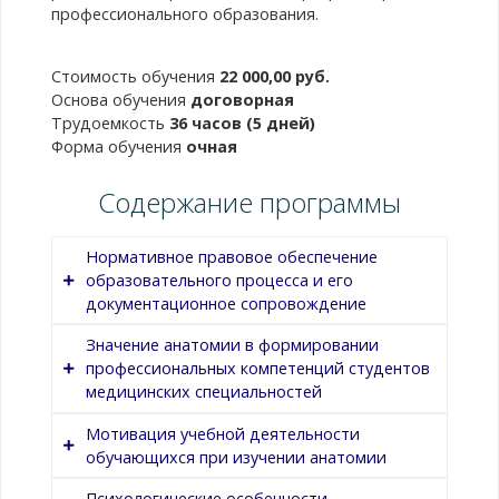
профессионального образования.
Стоимость обучения
22 000,00 руб.
Основа обучения
договорная
Трудоемкость
36 часов (5 дней)
Форма обучения
очная
Содержание программы
Нормативное правовое обеспечение
образовательного процесса и его
документационное сопровождение
Значение анатомии в формировании
профессиональных компетенций студентов
Содержание темы
медицинских специальностей
Понятие образовательного процесса и
Мотивация учебной деятельности
основные требования к его
обучающихся при изучении анатомии
Содержание темы
организации. Нормативные правовые
основы организация образовательного
Психологические особенности