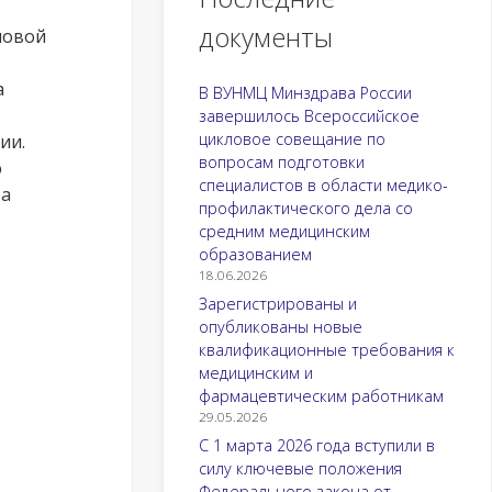
документы
новой
а
В ВУНМЦ Минздрава России
завершилось Всероссийское
цикловое совещание по
ии.
вопросам подготовки
ю
специалистов в области медико-
ра
профилактического дела со
средним медицинским
образованием
18.06.2026
Зарегистрированы и
опубликованы новые
квалификационные требования к
медицинским и
фармацевтическим работникам
29.05.2026
С 1 марта 2026 года вступили в
силу ключевые положения
Федерального закона от