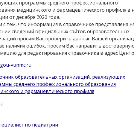
зующих программы среднего профессионального
ования медицинского и фармацевтического профиля в 
ии от декабря 2020 года.
и с тем, что информация в справочнике представлена н
ании сведений официальных сайтов образовательных
изаций просим Вас проверить данные Вашей организац
чае наличия ошибок, просим Вас направить достоверну
мацию для редактирования справочника в адрес Цент
fgou-vunmc.ru
очник образовательных организаций, реализующих
аммы среднего профессионального образования
инского и фармацевтического профиля
63
пециалист по педиатрии