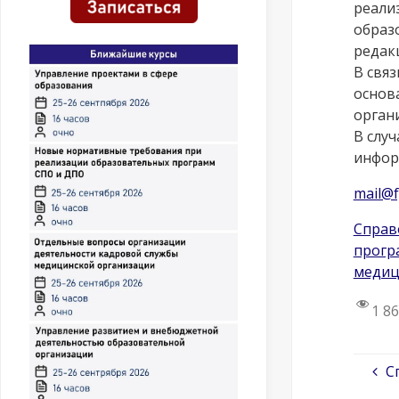
реали
образ
редакц
В связ
основ
орган
В слу
инфор
mail@
Справ
прогр
медиц
1 8
С