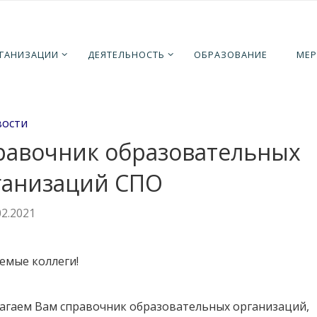
ная
овости
Справочник образовательных организаций СПО
РГАНИЗАЦИИ
ДЕЯТЕЛЬНОСТЬ
ОБРАЗОВАНИЕ
МЕР
вости
равочник образовательных
ганизаций СПО
02.2021
емые коллеги!
агаем Вам справочник образовательных организаций,