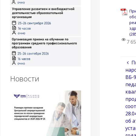
При
обо
реа
здр
7 6
П
наро
Новости
ВБ-9
педа
квал
про
соо
28.0
об а
уст
год