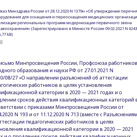
каз Минздрава России от 28.12.2020 N 1379н «Об утверждении перечн
рудования для оснащения и переоснащения медицинских организаци
лизации региональных программ модернизации первичного звена
авоохранения» (Зарегистрировано в Минюсте России 09.02.2021 N 6243
58
исьмо Минпросвещения России, Профсоюза работнико
дного образования и науки РФ от 27.01.2021 N
0/08/27 «О направлении разъяснений об аттестации
гогических работников в целях установления
ификационной категории в 2020 — 2021 годах и о
длении сроков действия квалификационных категорий 
тветствии с приказами Минпросвещения России от
4.2020 N 193 и от 11.12.2020 N 713 (вместе с Разъяснения
ттестации педагогических работников в целях
ановления квалификационной категории в 2020 — 2021
ах и о продлении сроков действия квалификационных