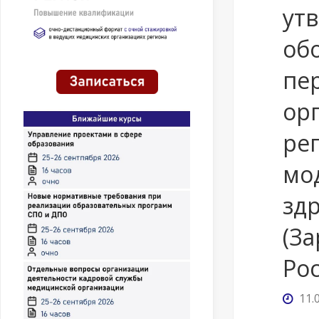
ут
об
пе
ор
ре
мо
зд
(З
Рос
11.