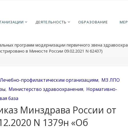
ная
ормативно-правовая база
Министерство здравоохранени
РГАНИЗАЦИИ
ДЕЯТЕЛЬНОСТЬ
ОБРАЗОВАНИЕ
МЕР
ебно-профилактическим организациям
Приказ Минздрава 
12.2020 N 1379н «Об утверждении перечня оборудования для
ния и переоснащения медицинских организаций при реализа
альных программ модернизации первичного звена здравоохра
истрировано в Минюсте России 09.02.2021 N 62437)
Лечебно-профилактическим организациям
,
МЗ ЛПО
зы
,
Министерство здравоохранения
,
Нормативно-
вая база
иказ Минздрава России от
12.2020 N 1379н «Об