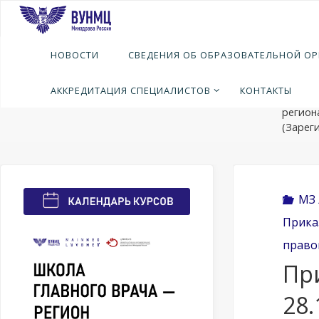
Перейти
к
содержимому
Глав
Н
НОВОСТИ
СВЕДЕНИЯ ОБ ОБРАЗОВАТЕЛЬНОЙ О
МЗ Леч
от 28.
АККРЕДИТАЦИЯ СПЕЦИАЛИСТОВ
КОНТАКТЫ
оснаще
регион
(Зарег
МЗ 
Прика
право
Пр
28.