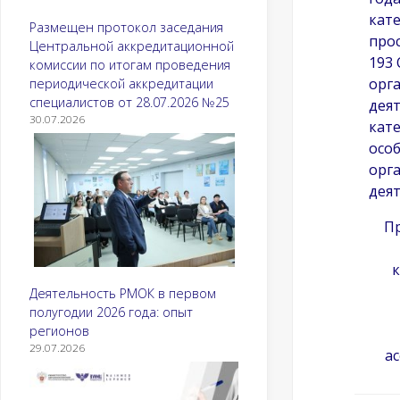
кате
Размещен протокол заседания
прос
Центральной аккредитационной
193 
комиссии по итогам проведения
орг
периодической аккредитации
специалистов от 28.07.2026 №25
дея
30.07.2026
кате
особ
орг
деят
П
Деятельность РМОК в первом
полугодии 2026 года: опыт
регионов
29.07.2026
а