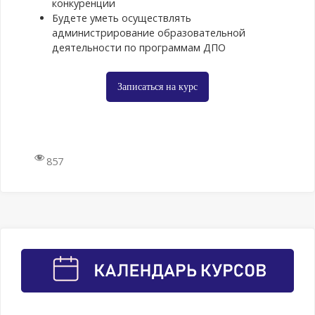
конкуренции
деятельности.
Будете уметь осуществлять
Классификация и
администрирование образовательной
структура программ
деятельности по программам ДПО
ДПО. ДПО в
профессиональной
траектории
Записаться на курс
медицинских и
фармацевтических
работников. Обзор
законодательных
инициатив в сфере
857
ДПО и перспектив
их применения.
Типичные
нарушения в сфере
ДПО при
проведении
контрольно-
надзорных
мероприятий.