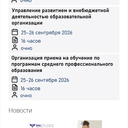
1.3.Образовательные
Технологии
технологии,
организации
применяемые при
аудиторных занятий
реализации
и практической
программ ДПО
подготовки
слушателей.
Особенности
реализации
отдельных видов
занятий и
стажировки в
рамках программы
ДПО. Технические
средства обучения.
Технологии
дистанционного и
электронного
обучения.
Новости
Архитектура
нелинейных
образовательных