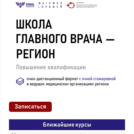
1.2. Структура
Определение
программы ДПО
категории
обучающихся.
Формы и форматы
обучения.
Конструирование
результатов
освоения в
компетентностной
модели:
компетенции,
индикаторы их
достижения и
результаты
обучения.
Соотнесение
программы ДПО с
ФГОС,
профессиональными
стандартами,
квалификационными