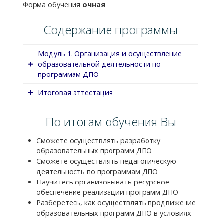
Форма обучения
очная
Содержание программы
Модуль 1. Организация и осуществление
образовательной деятельности по
программам ДПО
Итоговая аттестация
Название темы
Содержание темы
По итогам обучения Вы
Содержание темы
1.1. Нормативно-
Нормативно-
правовое
правовое
Сможете осуществлять разработку
Выполнение индивидуальных тестовых
регулирование ДПО
регулирование
образовательных программ ДПО
заданий.
дополнительного
Сможете осуществлять педагогическую
профессионального
деятельность по программам ДПО
образования (ДПО)
Научитесь организовывать ресурсное
в Российской
обеспечение реализации программ ДПО
Федерации.
Разберетесь, как осуществлять продвижение
Лицензирование
образовательных программ ДПО в условиях
образовательной