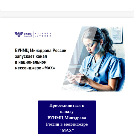
государственной
услуги. Смета
затрат: статьи
расходов, расчет
объемов затрат.
Оплата труда
педагогов,
вспомогательного и
административного
персонала.
Трудовые
отношения и
договоры
гражданско-
правового
характера с
Присоединиться к
педагогами:
каналу
особенности
ВУНМЦ Минздрава
оформления
России в мессенджере
отношений, оплаты
"МАХ"
и отчетности.