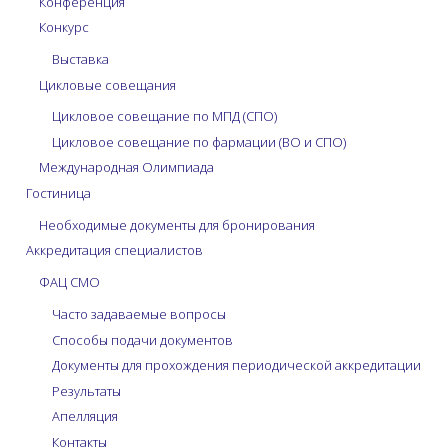
Конференция
ДПО. Типичные
Конкурс
ошибки при
Выставка
формировании
программ ДПО с
Цикловые совещания
позиции
Цикловое совещание по МПД (СПО)
маркетинга: на
Цикловое совещание по фармации (ВО и СПО)
примерах разбора
программ ДПО.
Международная Олимпиада
Гостиница
Необходимые документы для бронирования
Аккредитация специалистов
ФАЦ СМО
Часто задаваемые вопросы
Способы подачи документов
Документы для прохождения периодической аккредитации
Результаты
Апелляция
Контакты