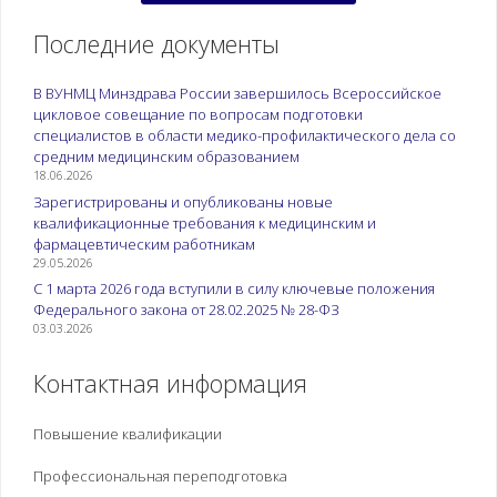
Реализация
программ ДПО в
Последние документы
сетевой форме:
заключение
В ВУНМЦ Минздрава России завершилось Всероссийское
договора, ход
цикловое совещание по вопросам подготовки
реализации и
специалистов в области медико-профилактического дела со
расчеты между
средним медицинским образованием
сторонами.
18.06.2026
Договоры о
Зарегистрированы и опубликованы новые
квалификационные требования к медицинским и
практической
фармацевтическим работникам
подготовке.
29.05.2026
Материально-
С 1 марта 2026 года вступили в силу ключевые положения
техническое
Федерального закона от 28.02.2025 № 28-ФЗ
обеспечение
03.03.2026
реализации
образовательных
Контактная информация
программ.
1.6.Организационно-
Администрирование
Повышение квалификации
управленческие и
образовательной
Профессиональная переподготовка
технологические
деятельности по