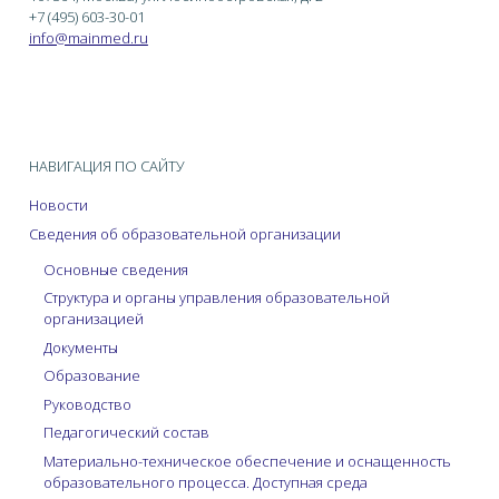
взрослого
+7 (495) 603-30-01
обучающегося.
info@mainmed.ru
Психологические
принципы обучения
взрослых. Принципы
динамического
обучения. Модель
НАВИГАЦИЯ ПО САЙТУ
динамического
обучения. Избегание
Новости
стресса и страха.
Сведения об образовательной организации
Основные сведения
1.8.Маркетинг ДПО
Маркетинг в
образовании:
Структура и органы управления образовательной
задачи и
организацией
особенности.
Документы
Понятие
Образование
образовательного
Руководство
продукта. Целевая
Педагогический состав
аудитория
программы ДПО.
Материально-техническое обеспечение и оснащенность
Методы
образовательного процесса. Доступная среда