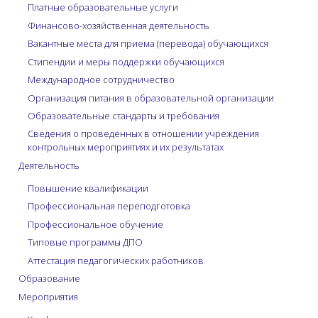
маркетингового
Платные образовательные услуги
анализа программ
Финансово-хозяйственная деятельность
ДПО. АВС- и RFM-
Вакантные места для приема (перевода) обучающихся
анализ как основа
Стипендии и меры поддержки обучающихся
для принятия
решения о
Международное сотрудничество
структуре перечня
Организация питания в образовательной организации
программ ДПО.
Образовательные стандарты и требования
Оценка
Сведения о проведённых в отношении учреждения
потенциального
контрольных мероприятиях и их результатах
спроса на
Деятельность
программу. Расчет
потенциальной
Повышение квалификации
емкости рынка
Профессиональная переподготовка
образовательного
Профессиональное обучение
продукта. Анализ
целевой аудитории.
Типовые программы ДПО
Конкурентная
Аттестация педагогических работников
разведка.
Образование
Технология
Мероприятия
маркетингового
анализа программы