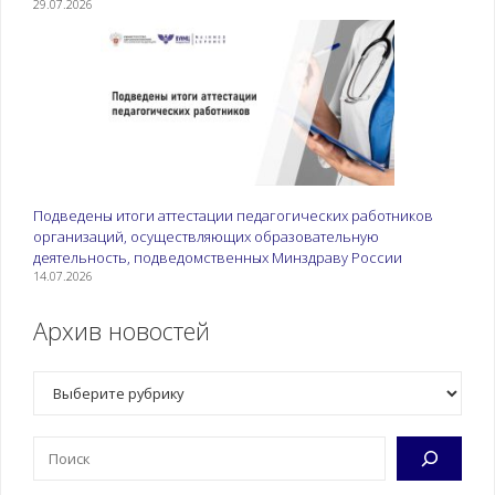
аттестации по
29.07.2026
программам ДПО.
Прокторинг. Формы
документов о
квалификации и
порядок их
заполнения и
выдачи.
Распорядительные
акты о движении
Подведены итоги аттестации педагогических работников
организаций, осуществляющих образовательную
слушателей.
деятельность, подведомственных Минздраву России
Организация
14.07.2026
внутренней системы
оценки качества
Архив новостей
образования
1.5.Ресурсное
Источники
Рубрики
обеспечение
финансирования
образовательной
реализации
Поиск
деятельности по
программ ДПО.
программам ДПО
Нормативы затрат
на оказание