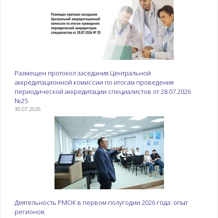
программ ДПО.
Современная
электронная
информационно-
образовательная
среда.
Размещен протокол заседания Центральной
1.4.Организация
Виды контроля и
аккредитационной комиссии по итогам проведения
контрольных
формы контроля
периодической аккредитации специалистов от 28.07.2026
мероприятий и
освоения
№25
завершения
образовательной
30.07.2026
освоения программ
программы.
ДПО
Требования к
контрольно-
измерительным
материалам.
Локальное
нормативное
регулирование
промежуточной и
Деятельность РМОК в первом полугодии 2026 года: опыт
итоговой
регионов