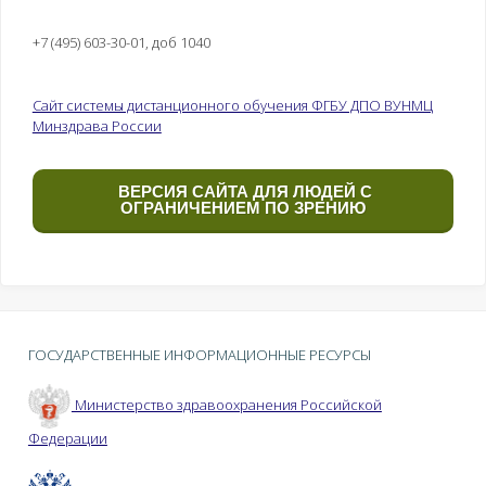
решения для
программам ДПО.
организации и
Иерархия и
+7 (495) 603-30-01, доб 1040
осуществления
функциональные
образовательной
роли персонала.
деятельности по
Состав
Сайт системы дистанционного обучения ФГБУ ДПО ВУНМЦ
программам ДПО
документации и
Минздрава России
организация
документооборота.
Источники и
ВЕРСИЯ САЙТА ДЛЯ ЛЮДЕЙ С
ОГРАНИЧЕНИЕМ ПО ЗРЕНИЮ
движение
информации,
альбомы форм
документов, график
документооборота.
Программные
продукты для
ГОСУДАРСТВЕННЫЕ ИНФОРМАЦИОННЫЕ РЕСУРСЫ
организации
документооборота.
Министерство здравоохранения Российской
Требования к
функциональным
Федерации
возможностям
систем