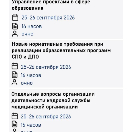
требованиями и
потребностями
рынка труда.
Практическая
подготовка в
рамках программы
ДПО.
Конструирование
учебного плана.
Виды занятий.
Практики.
Соотнесение частей
образовательной
программы с
планируемыми
результатам
освоения. Циклы
образовательной
программы.
Календарный
учебный график.