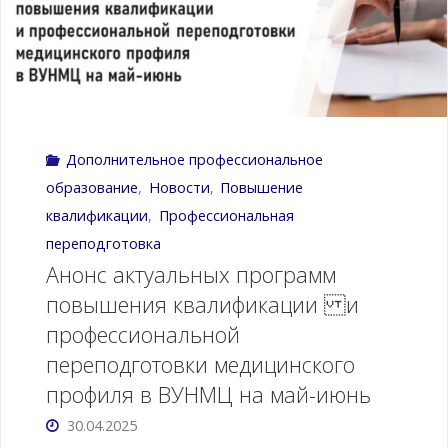
квалификации
по
образовательной
Дополнительное профессиональное
деятельности
образование
,
Новости
,
Повышение
в
квалификации
,
Профессиональная
переподготовка
ВУНМЦ
Анонс актуальных программ
на
повышения квалификации и
профессиональной
июнь
переподготовки медицинского
2025
профиля в ВУНМЦ на май-июнь
года"
30.04.2025