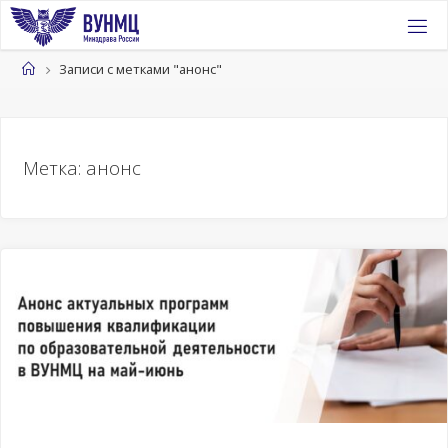
Перейти
к
содержимому
Главная
Записи с метками "анонс"
Метка:
анонс