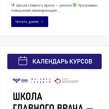
Школа главного врача — регион
Программа
повышения квалификации …
"Анонс
Читать далее
актуальных
программ
повышения
квалификации
и
профессиональной
переподготовки
медицинского