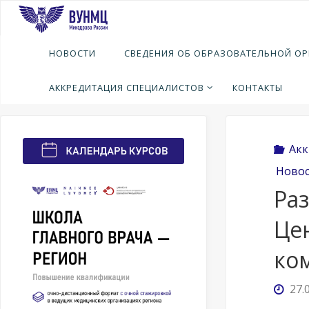
Перейти
к
содержимому
Глав
Н
НОВОСТИ
СВЕДЕНИЯ ОБ ОБРАЗОВАТЕЛЬНОЙ О
Размещ
27.01.
АККРЕДИТАЦИЯ СПЕЦИАЛИСТОВ
КОНТАКТЫ
Акк
Ново
Ра
Це
ко
27.