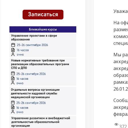
Уважа
На оф
разме
комис
специа
Мы ра
аккре
аккре
образ
рамка
26.01.
Сообщ
аккре
феврал
372