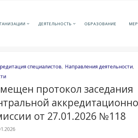
ная
аправления деятельности
Аккредитация специалистов
РГАНИЗАЦИИ
ДЕЯТЕЛЬНОСТЬ
ОБРАЗОВАНИЕ
МЕР
ен протокол заседания Центральной аккредитационной коми
2026 №118
редитация специалистов
,
Направления деятельности
,
сти
змещен протокол заседания
нтральной аккредитационн
миссии от 27.01.2026 №118
01.2026