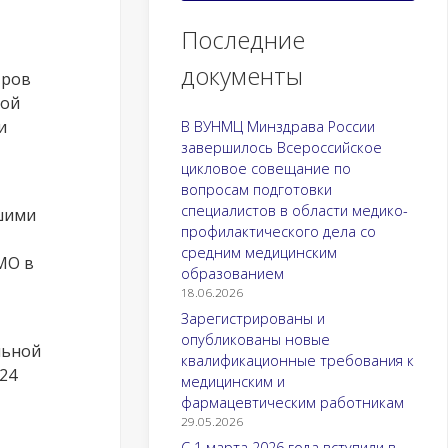
Последние
документы
тров
ной
и
В ВУНМЦ Минздрава России
завершилось Всероссийское
цикловое совещание по
вопросам подготовки
специалистов в области медико-
шими
профилактического дела со
средним медицинским
МО в
образованием
18.06.2026
Зарегистрированы и
опубликованы новые
льной
квалификационные требования к
24
медицинским и
фармацевтическим работникам
29.05.2026
С 1 марта 2026 года вступили в