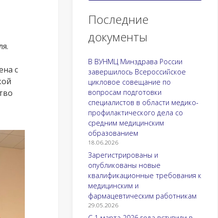
Последние
документы
я.
В ВУНМЦ Минздрава России
ена с
завершилось Всероссийское
кой
цикловое совещание по
тво
вопросам подготовки
специалистов в области медико-
профилактического дела со
средним медицинским
образованием
18.06.2026
Зарегистрированы и
опубликованы новые
квалификационные требования к
медицинским и
фармацевтическим работникам
29.05.2026
С 1 марта 2026 года вступили в