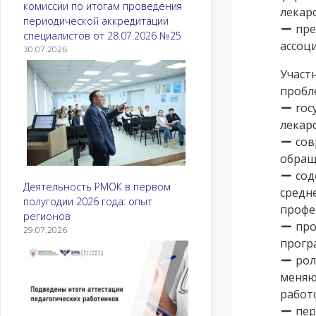
комиссии по итогам проведения
лекар
периодической аккредитации
пре
специалистов от 28.07.2026 №25
ассоц
30.07.2026
Участ
пробл
гос
лекар
сов
обращ
сод
Деятельность РМОК в первом
средн
полугодии 2026 года: опыт
профе
регионов
про
29.07.2026
прогр
рол
меняю
работ
пер