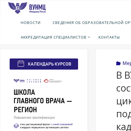
Перейти
к
содержимому
Глав
М
НОВОСТИ
СВЕДЕНИЯ ОБ ОБРАЗОВАТЕЛЬНОЙ О
Всерос
фармац
АККРЕДИТАЦИЯ СПЕЦИАЛИСТОВ
КОНТАКТЫ
Ме
В 
со
ци
по
ка