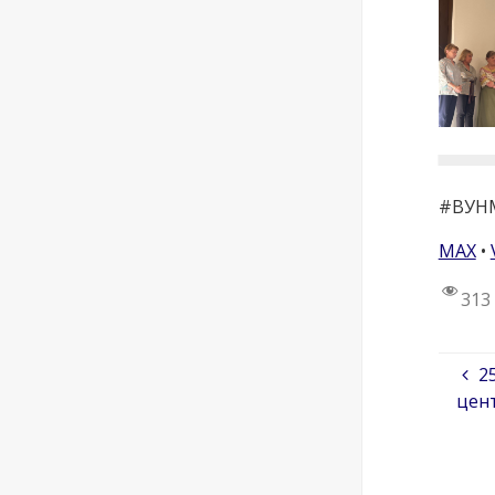
#ВУНМ
МАХ
•
313
2
цент