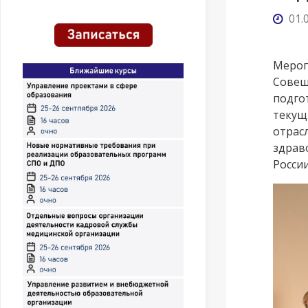
01.
Мероп
Совещ
подго
текущ
отрас
здрав
Росси