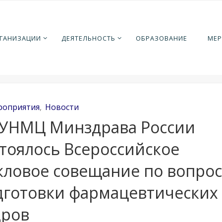
ная
ероприятия
В ВУНМЦ Минздрава России состоялось
РГАНИЗАЦИИ
ДЕЯТЕЛЬНОСТЬ
ОБРАЗОВАНИЕ
МЕР
сийское цикловое совещание по вопросам подготовки
евтических кадров
роприятия
,
Новости
ВУНМЦ Минздрава России
стоялось Всероссийское
кловое совещание по вопро
дготовки фармацевтических
дров