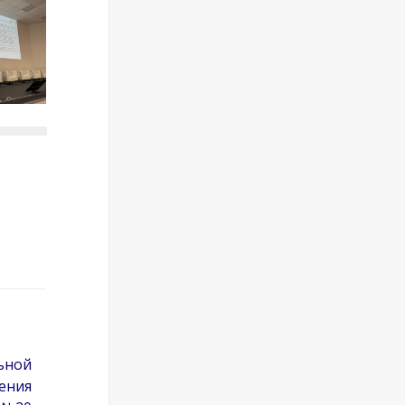
ьной
ения