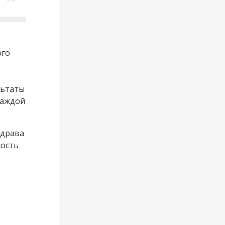
ого
льтаты
каждой
здрава
ость