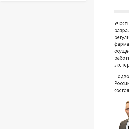
Участ
разра
регул
фарма
осуще
работ
экспе
Подво
Росси
состо