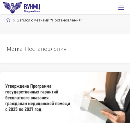
Перейти
к
содержимому
Главная
Записи с метками "Постановления"
Метка:
Постановления