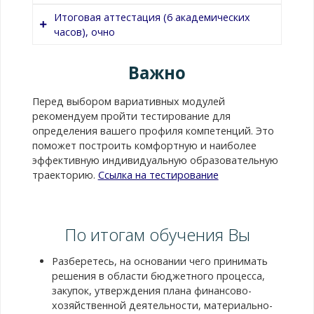
часах
Итоговая аттестация (6 академических
часов), очно
Номер
Название модуля
Трудоемкост
Модуль
Практические
42
модуля
в
1.
вопросы в
академически
Важно
управлении
Номер
Название
Трудоемкость
часах
медицинской
модуля
модуля
в
организацией:
Перед выбором вариативных модулей
академических
Модуль
Инструменты
32
лучшие практики
рекомендуем пройти тестирование для
часах
1.
стратегического
управления в
определения вашего профиля компетенций. Это
планирования в
сфере
поможет построить комфортную и наиболее
Итоговая
Защита
6
сфере
здравоохранения,
эффективную индивидуальную образовательную
аттестация
проекта
здравоохранения
управление
траекторию.
Ссылка на тестирование
проектами и
Модуль
Бизнес-процессы в
32
программами в
2.
медицинских
здравоохранении,
организациях
По итогам обучения Вы
кадровое
обеспечение
Модуль
Управление на
32
системы
Разберетесь, на основании чего принимать
3.
основе данных
здравоохранения,
решения в области бюджетного процесса,
стратегическая
закупок, утверждения плана финансово-
Модуль
Цифровая
32
сессия
хозяйственной деятельности, материально-