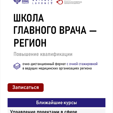
Модуль
Системное и
16
13.
стратегическое
мышление
Модуль
Деловые
16
14.
коммуникации и
личностное развитие
Модуль
Управление
16
15.
временем и
самоорганизация
Модуль
Стрессоустойчивость
16
16.
и адаптивность