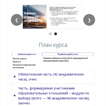
❮
❯
План курса
Обязательная часть (42 академических
часа), очно
Часть, формируемая участниками
образовательных отношений – модули по
Номер
Название
Трудоемкость
выбору (всего — 96 академических часов),
модуля
модуля
в
заочно
академических