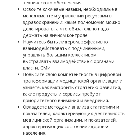
4.
трансформация
технического обеспечения.
здравоохранения
Освоите ключевые навыки, необходимые в
менеджменте и управлении ресурсами в
Модуль
Экономика и
32
здравоохранении: какие полномочия можно
5.
финансирование
делегировать, а что обязательно надо
здравоохранения
держать на личном контроле.
Научитесь быть лидером, эффективно
Модуль
Основы менеджмента
32
взаимодействовать с подчиненными,
6.
управлять большим коллективом,
выстраивать взаимодействие с органами
Модуль
Менеджмент
32
власти, СМИ.
7.
правовых рисков
Повысите свою компетентность в цифровой
трансформации медицинской организации и
Модуль
Практические
32
узнаете, как выстроить стратегию развития,
8.
вопросы
какие продукты и сервисы требуют
организации защиты
приоритетного внимания и внедрения.
информации в
Овладеете методами анализа статистики и
медицинских
показателей, характеризующих деятельность
организациях
медицинской организации, и показателей,
характеризующих состояние здоровья
Модуль
Управление
32
населения.
9.
персоналом и