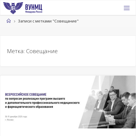
Перейти
к
содержимому
Главная
Записи с метками "Совещание"
Метка:
Совещание