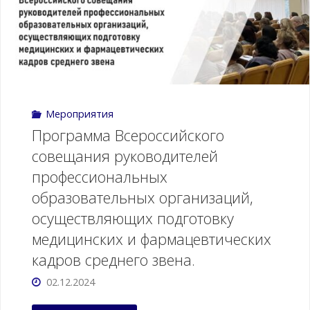
России
18-
19
Мероприятия
декабря
Программа Всероссийского
2025
совещания руководителей
профессиональных
года
образовательных организаций,
прошло
осуществляющих подготовку
Всероссийское
медицинских и фармацевтических
кадров среднего звена.
совещание
02.12.2024
по