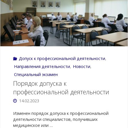
2026
года
вступил
в
Допуск к профессиональной деятельности
,
силу
Направления деятельности
,
Новости
,
приказ
Специальный экзамен
Порядок допуска к
Минздрава
профессиональной деятельности
России
14.02.2023
от
Изменен порядок допуска к профессиональной
деятельности специалистов, получивших
26.01.2026
медицинское или …