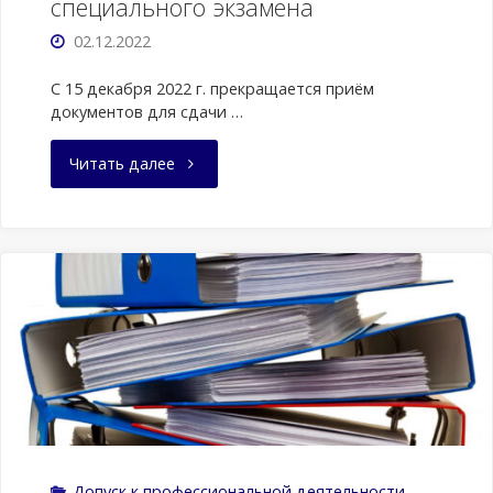
специального экзамена
02.12.2022
С 15 декабря 2022 г. прекращается приём
документов для сдачи …
"Информация
Читать далее
о
сдаче
специального
экзамена"
Допуск к профессиональной деятельности
,