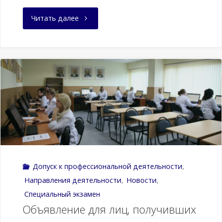
№34н"
"Порядок
Читать далее
допуска
к
профессиональной
деятельности"
Допуск к профессиональной деятельности
,
Направления деятельности
,
Новости
,
Специальный экзамен
Объявление для лиц, получивших