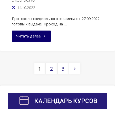
14.10.2022
Протоколы специального экзамена от 27.09.2022
готовы к выдаче. Проход на …
"Выдача
Читать далее
протоколов
специального
1
2
3
экзамена"
Навигация
по
записям