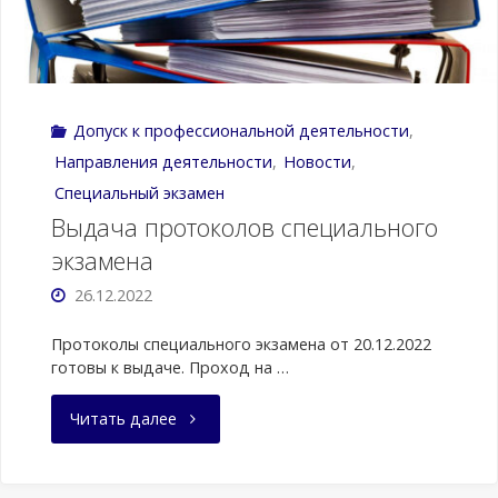
или
фармацевтическое
Допуск к профессиональной деятельности
,
образование
Направления деятельности
,
Новости
,
в
Специальный экзамен
Выдача протоколов специального
иностранных
экзамена
организациях,
26.12.2022
осуществляющих
Протоколы специального экзамена от 20.12.2022
готовы к выдаче. Проход на …
образовательную
"Выдача
Читать далее
деятельность"
протоколов