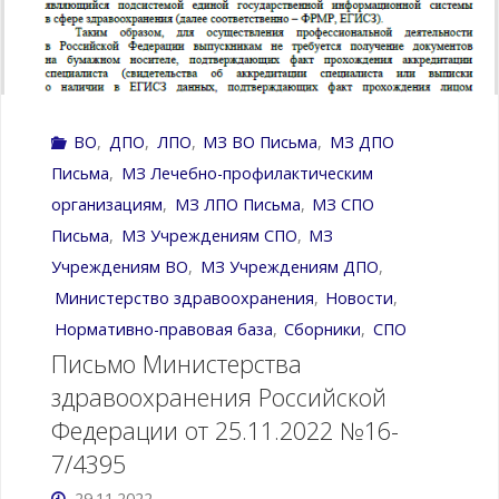
от
28.10.2022
ВО
,
ДПО
,
ЛПО
,
МЗ ВО Письма
,
МЗ ДПО
г.
Письма
,
МЗ Лечебно-профилактическим
№709н"
организациям
,
МЗ ЛПО Письма
,
МЗ СПО
Письма
,
МЗ Учреждениям CПО
,
МЗ
Учреждениям ВО
,
МЗ Учреждениям ДПО
,
Министерство здравоохранения
,
Новости
,
Нормативно-правовая база
,
Сборники
,
СПО
Письмо Министерства
здравоохранения Российской
Федерации от 25.11.2022 №16-
7/4395
29.11.2022