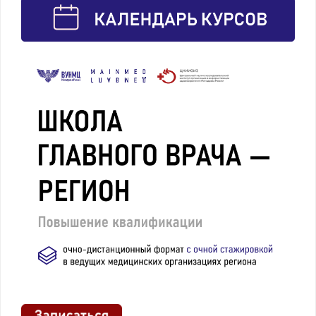
Федерации
от
29.06.2022
№450,
Приказ
Министерства
здравоохранения
Российской
Федерации
от