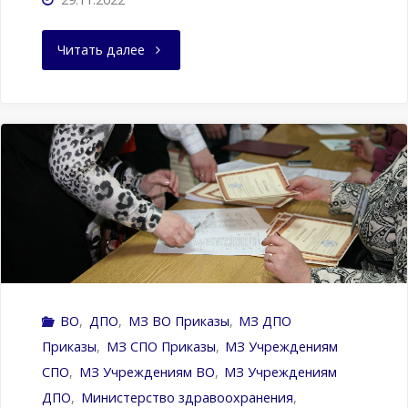
"Письмо
Читать далее
Министерства
здравоохранения
Российской
Федерации
от
25.11.2022
ВО
,
ДПО
,
МЗ ВО Приказы
,
МЗ ДПО
№16-
Приказы
,
МЗ СПО Приказы
,
МЗ Учреждениям
7/4395"
CПО
,
МЗ Учреждениям ВО
,
МЗ Учреждениям
ДПО
,
Министерство здравоохранения
,