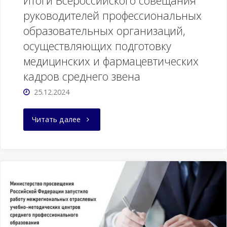
Итоги Всероссийского совещания
приёма
руководителей профессиональных
на
образовательных организаций,
осуществляющих подготовку
бюджетные
медицинских и фармацевтических
и
кадров среднего звена
места
25.12.2024
с
"Итоги
Читать далее
оплатой
Всероссийского
стоимости
совещания
обучения
руководителей
в
профессиональных
российских