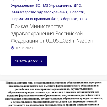
Учреждениям ВО
,
МЗ Учреждениям ДПО
,
центров
Министерство здравоохранения
,
Новости
,
Нормативно-правовая база
,
Сборники
,
СПО
среднего
Приказ Министерства
профессионального
здравоохранения Российской
Федерации от 02.05.2023 г №205н
образования"
07.06.2023
"Приказ
Читать далее
Министерства
здравоохранения
Российской
Федерации