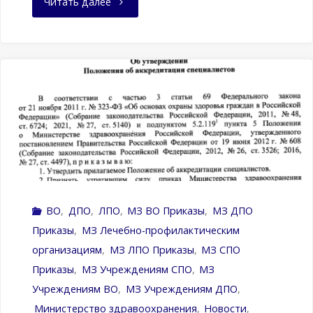
"Приказ
Читать далее
Министерства
здравоохранения
Российской
Федерации
от
01.11.2022
ВО
,
ДПО
,
ЛПО
,
МЗ ВО Приказы
,
МЗ ДПО
№
Приказы
,
МЗ Лечебно-профилактическим
715н"
организациям
,
МЗ ЛПО Приказы
,
МЗ СПО
Приказы
,
МЗ Учреждениям CПО
,
МЗ
Учреждениям ВО
,
МЗ Учреждениям ДПО
,
Министерство здравоохранения
,
Новости
,