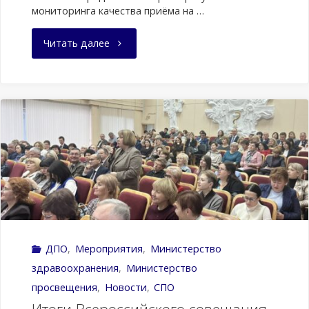
мониторинга качества приёма на …
аккредитация
"НИУ
Читать далее
и
ВШЭ
трудовая
представила
деятельность»"
первые
результаты
14-
го
ДПО
,
Мероприятия
,
Министерство
мониторинга
здравоохранения
,
Министерство
качества
просвещения
,
Новости
,
СПО