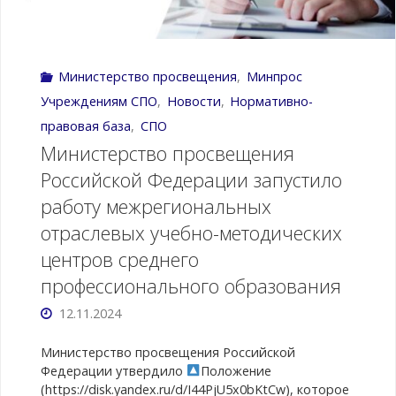
образовательных
вузах
организаций,
в
Министерство просвещения
,
Минпрос
осуществляющих
2024"
Учреждениям СПО
,
Новости
,
Нормативно-
подготовку
правовая база
,
СПО
Министерство просвещения
медицинских
Российской Федерации запустило
и
работу межрегиональных
отраслевых учебно-методических
фармацевтических
центров среднего
кадров
профессионального образования
среднего
12.11.2024
звена"
Министерство просвещения Российской
Федерации утвердило
Положение
(https://disk.yandex.ru/d/I44PjU5x0bKtCw), которое