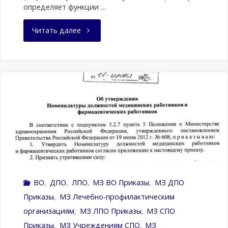
определяет функции …
"Министерство
Читать далее
просвещения
Российской
Федерации
запустило
работу
межрегиональных
ВО
,
ДПО
,
ЛПО
,
МЗ ВО Приказы
,
МЗ ДПО
отраслевых
Приказы
,
МЗ Лечебно-профилактическим
учебно-
организациям
,
МЗ ЛПО Приказы
,
МЗ СПО
Приказы
,
МЗ Учреждениям CПО
,
МЗ
методических