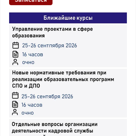
04.07.2022
№458"