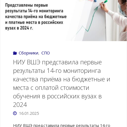
научно-
практической
конференции
«Специалисты
Сборники
,
СПО
среднего
НИУ ВШЭ представила первые
звена
результаты 14-го мониторинга
качества приёма на бюджетные и
в
места с оплатой стоимости
медицине
обучения в российских вузах в
и
2024
16.01.2025
фармации:
НИУ ВШЭ представила первые результаты 14-го
подготовка,