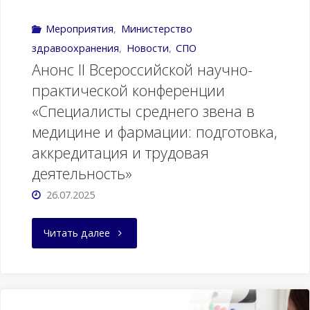
Мероприятия
,
Министерство
10
здравоохранения
,
Новости
,
СПО
лет
Анонс II Всероссийской научно-
практической конференции
ФУМО"
«Специалисты среднего звена в
медицине и фармации: подготовка,
аккредитация и трудовая
деятельность»
26.07.2025
"Анонс
Читать далее
II
Всероссийской