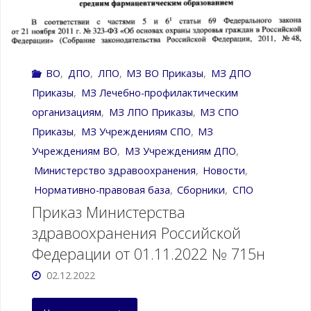
от
02.05.2023
ВО
,
ДПО
,
ЛПО
,
МЗ ВО Приказы
,
МЗ ДПО
г
Приказы
,
МЗ Лечебно-профилактическим
№205н"
организациям
,
МЗ ЛПО Приказы
,
МЗ СПО
Приказы
,
МЗ Учреждениям CПО
,
МЗ
Учреждениям ВО
,
МЗ Учреждениям ДПО
,
Министерство здравоохранения
,
Новости
,
Нормативно-правовая база
,
Сборники
,
СПО
Приказ Министерства
здравоохранения Российской
Федерации от 01.11.2022 № 715н
02.12.2022