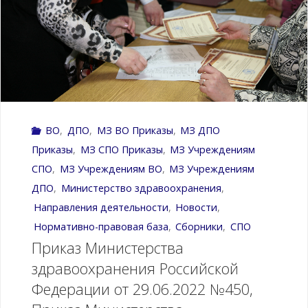
Российской
Федерации
от
28.10.2022
ВО
,
ДПО
,
МЗ ВО Приказы
,
МЗ ДПО
г.
Приказы
,
МЗ СПО Приказы
,
МЗ Учреждениям
№709н"
CПО
,
МЗ Учреждениям ВО
,
МЗ Учреждениям
ДПО
,
Министерство здравоохранения
,
Направления деятельности
,
Новости
,
Нормативно-правовая база
,
Сборники
,
СПО
Приказ Министерства
здравоохранения Российской
Федерации от 29.06.2022 №450,