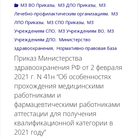
нормированного
РФ
МЗ ВО Приказы
,
МЗ ДПО Приказы
,
МЗ
к
Лечебно-профилактическим организациям
,
МЗ
страхового
от
комплектации
ЛПО Приказы
,
МЗ СПО Приказы
,
МЗ
запаса
2
Учреждениям CПО
,
МЗ Учреждениям ВО
,
МЗ
медицинскими
Учреждениям ДПО
,
Министерство
Федерального
февраля
изделиями
здравоохранения
,
Нормативно-правовая база
фонда
Приказ Министерства
2021
аптечки
здравоохранения РФ от 2 февраля
обязательного
г.
для
2021 г. N 41н “Об особенностях
медицинского
N
прохождения медицинскими
оказания
работниками и
страхования,
40н
первой
фармацевтическими работниками
нормированного
“Об
аттестации для получения
помощи
квалификационной категории в
страхового
особенностях
работникам»"
2021 году”
запаса
проведения