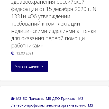
здравоохранения российской
Порядка
автономными
федерации от 15 декабря 2020 г. N
выбора
учреждениями,
1331н «Об утверждении
медицинским
требований к комплектации
находящимися
медицинскими изделиями аптечки
работником
в
для оказания первой помощи
программы
ведении
работникам»
12.03.2021
повышения
Министерства
квалификации
здравоохранения
"Приказ
Читать далее
в
Российской
Министерства
организации,
Федерации”
здравоохранения
осуществляющей
(документ
российской
МЗ ВО Приказы
,
МЗ ДПО Приказы
,
МЗ
Лечебно-профилактическим организациям
,
МЗ
образовательную
не
федерации