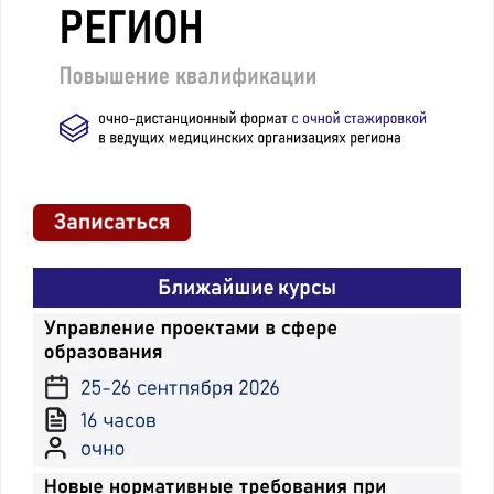
N
41н
“Об
особенностях
прохождения
медицинскими
работниками
и
фармацевтическими
работниками
аттестации