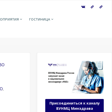
и и
ОПРИЯТИЯ
ГОСТИНИЦА
ской
ий к
й
ВО
ПО
,
Присоединиться к каналу
ВУНМЦ Минздрава