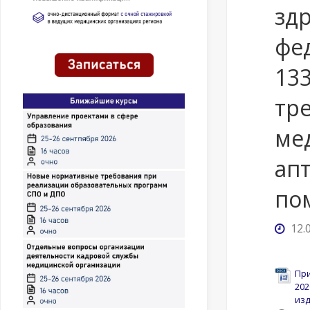
зд
фед
13
тр
ме
ап
по
12.
При
202
изд