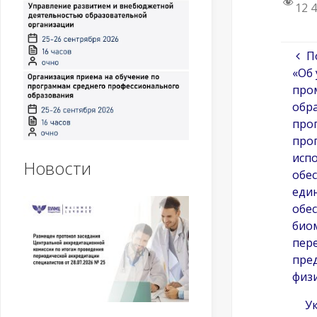
12 
П
«Об
пром
обр
про
про
исп
Новости
обе
еди
обе
биом
пере
пре
физ
Ук