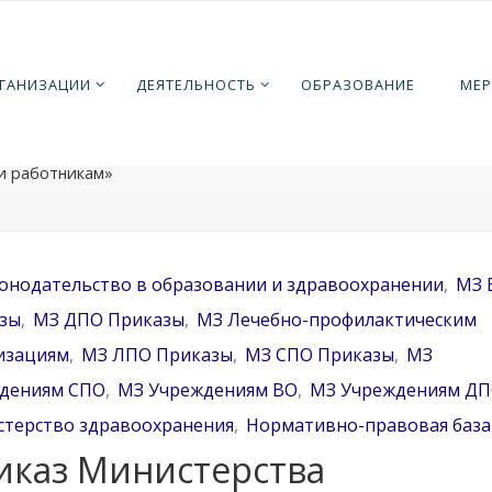
ная
ормативно-правовая база
Законодательство в образовани
РГАНИЗАЦИИ
ДЕЯТЕЛЬНОСТЬ
ОБРАЗОВАНИЕ
МЕР
охранении
Приказ Министерства здравоохранения россий
ции от 15 декабря 2020 г. N 1331н «Об утверждении требован
ктации медицинскими изделиями аптечки для оказания перво
 работникам»
онодательство в образовании и здравоохранении
,
МЗ 
зы
,
МЗ ДПО Приказы
,
МЗ Лечебно-профилактическим
изациям
,
МЗ ЛПО Приказы
,
МЗ СПО Приказы
,
МЗ
дениям CПО
,
МЗ Учреждениям ВО
,
МЗ Учреждениям Д
терство здравоохранения
,
Нормативно-правовая база
иказ Министерства