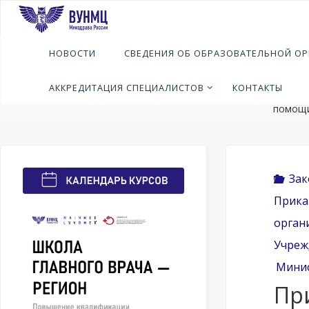
Перейти
к
содержимому
Глав
Н
НОВОСТИ
СВЕДЕНИЯ ОБ ОБРАЗОВАТЕЛЬНОЙ О
здраво
федера
АККРЕДИТАЦИЯ СПЕЦИАЛИСТОВ
КОНТАКТЫ
компле
помощи
Зак
Прика
орган
Учреж
Минис
Пр